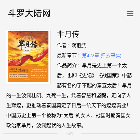
芈月传
作者：蒋胜男
最新章节：
第422章 归去来(4)
作品简介：芈月是史上第一个太
后，也即《史记》《战国策》中赫
赫有名的了不起的秦宣太后！芈月
的一生波澜壮阔、九死一生，凭着智慧和坚毅，走向了人
生辉煌，更推动着秦国奠定了日后一统天下的煌煌霸业！
中国历史上第一个被称为“太后”的女人、战国时期秦国女
政治家芈月，波澜起伏的人生故事。