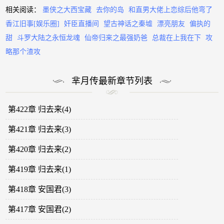
相关阅读：
墨侠之大西宝藏
去你的岛
和直男大佬上恋综后他弯了
香江旧事[娱乐圈]
奸臣直播间
望古神话之秦墟
漂亮朋友
偏执的
甜
斗罗大陆之永恒龙魂
仙帝归来之最强奶爸
总裁在上我在下
攻
略那个渣攻
芈月传最新章节列表
第422章 归去来(4)
第421章 归去来(3)
第420章 归去来(2)
第419章 归去来(1)
第418章 安国君(3)
第417章 安国君(2)