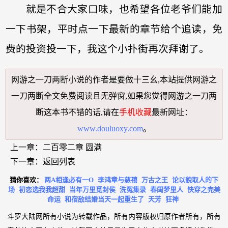
就是不合大家口味，也希望各位老爷们能加
一下书架，平时点一下最新的章节给个追读，免
费的投资投一下，我这个小扑街再次拜谢了。
网游之一刀两断小说
的作者是要做十三幺,本站提供
网游之
一刀两断全文免费阅读
且无弹窗,如果您觉得
网游之一刀两
断
这本书不错的话,请在
手机收藏
最新网址：
www.douluoxy.com
。
上一章：
二百零二章 圆满
下一章：
返回列表
猜你喜欢：
两A相逢必有一O
李鸿章与慈禧
万古之王
论以貌取人的下
场
初恋选我我超甜
当年万里觅封侯
洗冤集录
春闺梦里人
快穿之完美
命运
和宿敌结婚当天一起重生了
天芳
狂神
斗罗大陆网所有小说为转载作品，所有内容版权归原作者所有，所有