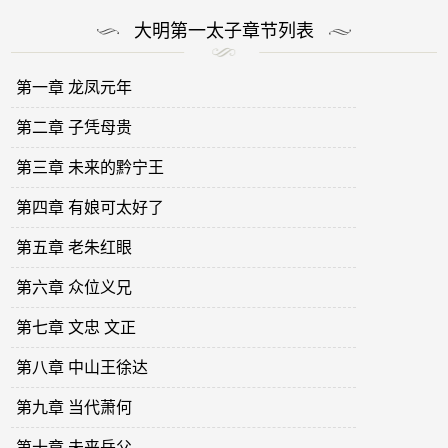
大明第一太子章节列表
第一章 龙凤元年
第二章 子凭母贵
第三章 未来的黔宁王
第四章 有娘可太好了
第五章 老朱红眼
第六章 众位义兄
第七章 文忠 文正
第八章 中山王徐达
第九章 当代萧何
第十章 未来岳父