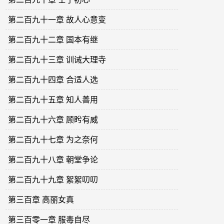
第二百九十一章 故人心意变
第二百九十二章 国本有继
第二百九十三章 训诫大理寺
第二百九十四章 合适人选
第二百九十五章 知人善用
第二百九十六章 顾盻有威
第二百九十七章 为之奈何
第二百九十八章 朝堂争论
第二百九十九章 絮絮叨叨
第三百章 高丽女真
第三百零一章 服毒自尽