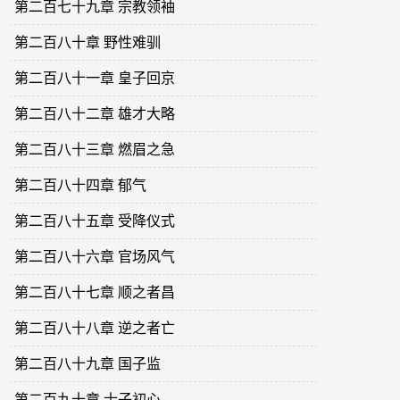
第二百七十九章 宗教领袖
第二百八十章 野性难驯
第二百八十一章 皇子回京
第二百八十二章 雄才大略
第二百八十三章 燃眉之急
第二百八十四章 郁气
第二百八十五章 受降仪式
第二百八十六章 官场风气
第二百八十七章 顺之者昌
第二百八十八章 逆之者亡
第二百八十九章 国子监
第二百九十章 士子初心