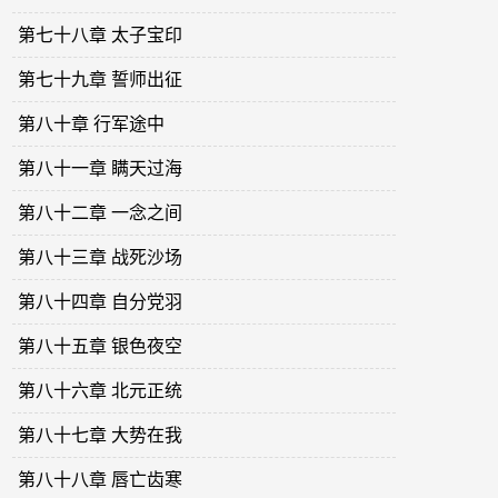
第七十八章 太子宝印
第七十九章 誓师出征
第八十章 行军途中
第八十一章 瞒天过海
第八十二章 一念之间
第八十三章 战死沙场
第八十四章 自分党羽
第八十五章 银色夜空
第八十六章 北元正统
第八十七章 大势在我
第八十八章 唇亡齿寒