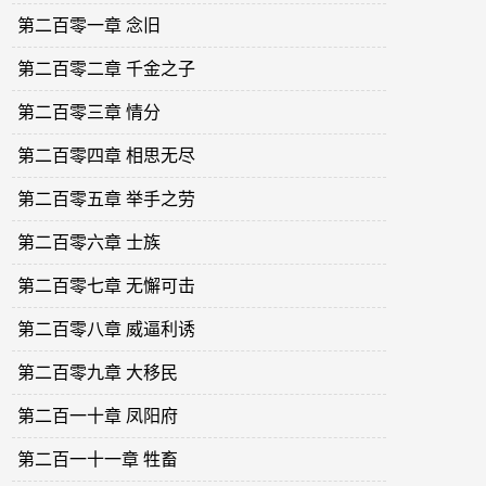
第二百零一章 念旧
第二百零二章 千金之子
第二百零三章 情分
第二百零四章 相思无尽
第二百零五章 举手之劳
第二百零六章 士族
第二百零七章 无懈可击
第二百零八章 威逼利诱
第二百零九章 大移民
第二百一十章 凤阳府
第二百一十一章 牲畜