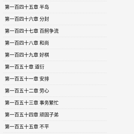
第一百四十五章 半岛
第一百四十六章 分封
第一百四十七章 百舸争流
第一百四十八章 和尚
第一百四十九章 好棋
第一百五十章 道衍
第一百五十一章 安排
第一百五十二章 劳心
第一百五十三章 事务繁忙
第一百五十四章 顽固子弟
第一百五十五章 不平