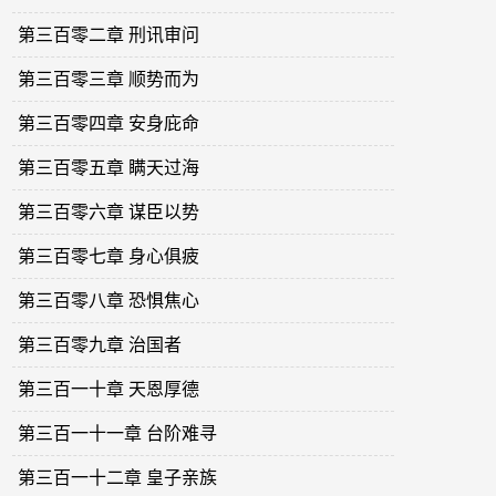
第三百零二章 刑讯审问
第三百零三章 顺势而为
第三百零四章 安身庇命
第三百零五章 瞒天过海
第三百零六章 谋臣以势
第三百零七章 身心俱疲
第三百零八章 恐惧焦心
第三百零九章 治国者
第三百一十章 天恩厚德
第三百一十一章 台阶难寻
第三百一十二章 皇子亲族