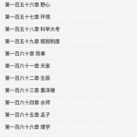
第一百五十六章 野心
第一百五十七章 环境
第一百五十八章 科举大考
第一百五十九章 赋税制度
第一百六十章 琐事
第一百六十一章 天家
第一百六十二章 生辰
第一百六十三章 重泽楼
第一百六十四章 水师
第一百六十五章 孟子
第一百六十六章 理学