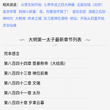
相关阅读：
从寄生树开始
七界传说之四大神器
无敌剑域（剑宗）
盖世帝尊
财阀小娇妻：叔，你要宠坏我了！
星际农民
渡娘之后封
神时代
大劈棺
终末之城
实习爱神在酒吧
修仙：开局从药童开始
灵台仙缘
大明第一太子最新章节列表
完本感言
第八百四十四章 登基称帝（大结局）
第八百四十三章 禅位前奏
第八百四十二章 文端
第八百四十一章 太孙
第八百四十章 岁聿云暮